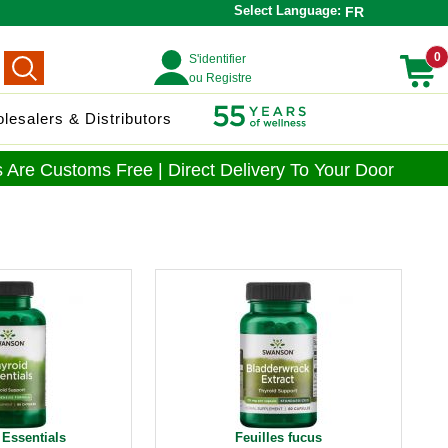
Select Language:
FR
0
S'identifier
ou Registre
lesalers & Distributors
 Are Customs Free | Direct Delivery To Your Door
 Essentials
Feuilles fucus