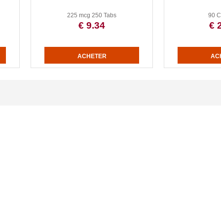
225 mcg 250 Tabs
90 C
€ 9.34
€ 