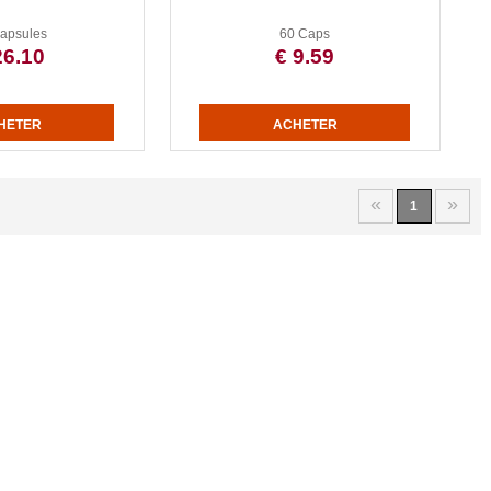
apsules
60 Caps
26.10
€ 9.59
«
»
1