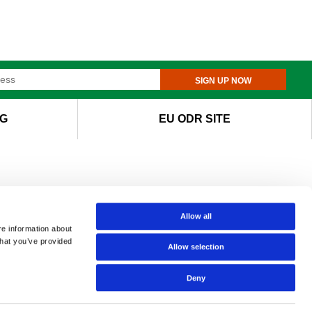
SIGN UP NOW
G
EU ODR SITE
Allow all
re information about
that you’ve provided
Allow selection
Deny