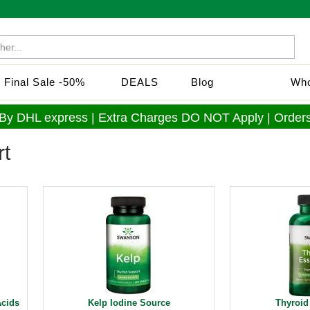
Final Sale -50%
DEALS
Blog
Who
 By DHL express | Extra Charges DO NOT Apply | Orders
rt
cids
Kelp Iodine Source
Thyroid