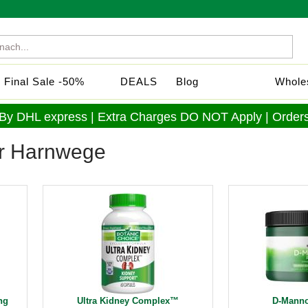
Final Sale -50%
DEALS
Blog
Wholes
 By DHL express | Extra Charges DO NOT Apply | Orders
er Harnwege
ng
Ultra Kidney Complex™
D-Mann