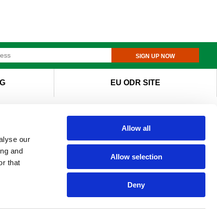
SIGN UP NOW
G
EU ODR SITE
Allow all
alyse our
ing and
Allow selection
r that
Deny