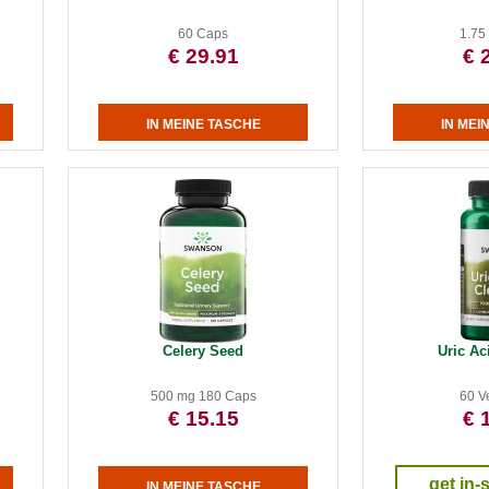
60 Caps
1.75
€ 29.91
€ 
Celery Seed
Uric Ac
500 mg 180 Caps
60 V
€ 15.15
€ 
get in-