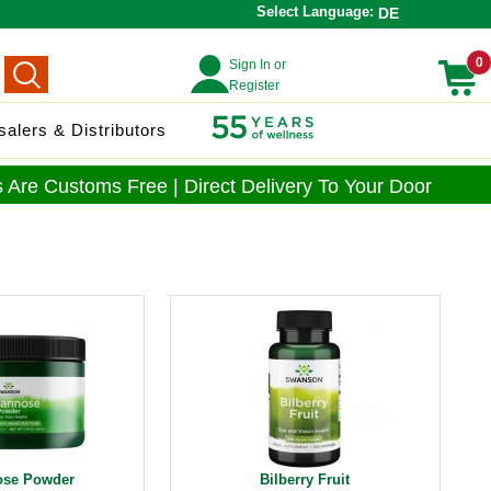
Select Language:
DE
0
Sign In or
Register
alers & Distributors
 Are Customs Free | Direct Delivery To Your Door
ose Powder
Bilberry Fruit