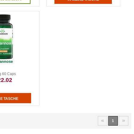
annose
g 60 Caps
22.02
«
»
1