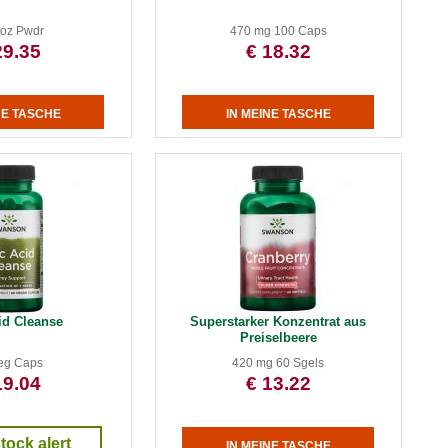
 oz Pwdr
470 mg 100 Caps
29.35
€ 18.32
id Cleanse
Superstarker Konzentrat aus
Preiselbeere
eg Caps
420 mg 60 Sgels
19.04
€ 13.22
stock alert