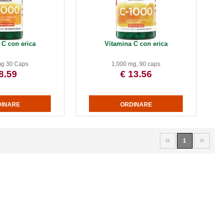
 C con erica
Vitamina C con erica
mg 30 Caps
1,000 mg, 90 caps
8.59
€ 13.56
«
»
1