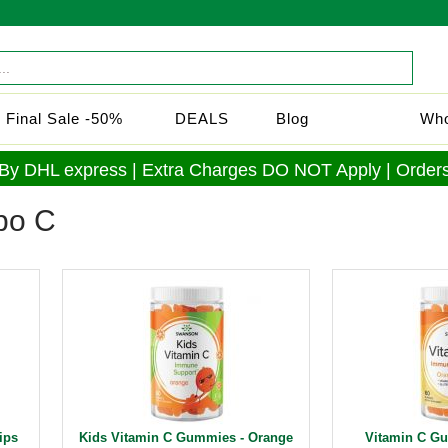
Final Sale -50%
DEALS
Blog
Who
 By DHL express | Extra Charges DO NOT Apply | Orders
po C
ips
Kids Vitamin C Gummies - Orange
Vitamin C G