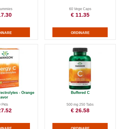
Gummies
60 Vege Caps
17.30
€ 11.35
ectrolytes - Orange
Buffered C
lavor
 Pkts
500 mg 250 Tabs
27.52
€ 26.58