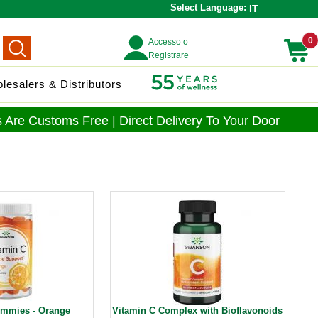
Select Language:
IT
0
Accesso o
Registrare
lesalers & Distributors
 Are Customs Free | Direct Delivery To Your Door
ummies - Orange
Vitamin C Complex with Bioflavonoids