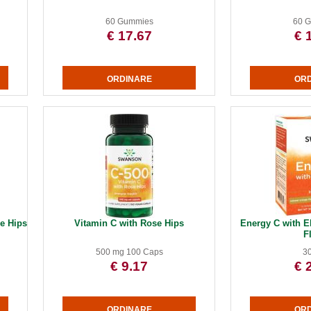
60 Gummies
60 
€ 17.67
€ 
e Hips
Vitamin C with Rose Hips
Energy C with El
F
500 mg 100 Caps
30
€ 9.17
€ 