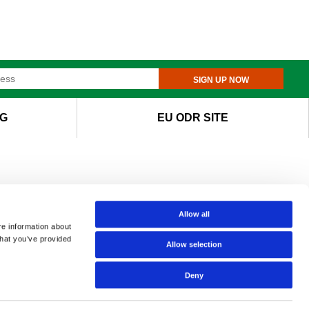
SIGN UP NOW
G
EU ODR SITE
Allow all
re information about
that you’ve provided
Allow selection
Deny